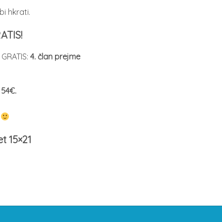
i hkrati.
ATIS!
1 GRATIS:
4. član prejme
o
54€.
.
t 15×21