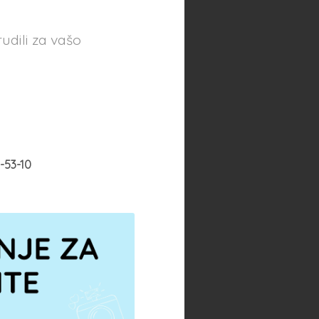
udili za vašo
-53-10