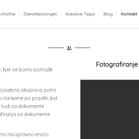
chichte
Dienstleistungen
Kreative Tipps
Blog
Kontakt
Fotografiranje
 kjer se bomo potrudili
(osebna izkaznica, potni
so narejene po pravilih, kot
s tudi za dokumente
afiranja za dokumente
ljemo na upravno enoto